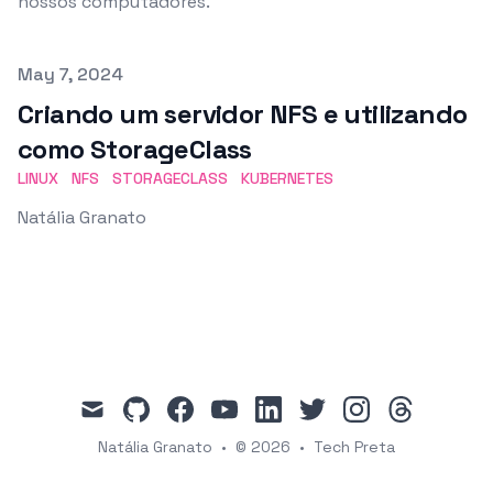
nossos computadores.
Published on
May 7, 2024
Criando um servidor NFS e utilizando
como StorageClass
LINUX
NFS
STORAGECLASS
KUBERNETES
Natália Granato
mail
github
facebook
youtube
linkedin
twitter
instagram
threads
Natália Granato
•
© 2026
•
Tech Preta