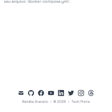
seu arquivo `docker-compose.yml`.
mail
github
facebook
youtube
linkedin
twitter
instagram
threads
Natália Granato
•
© 2026
•
Tech Preta