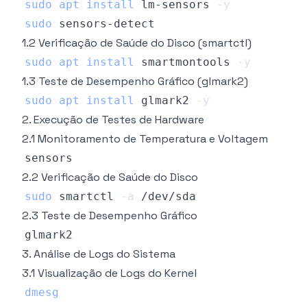
sudo
apt
install
 lm-sensors 
-y
sudo
1.2 Verificação de Saúde do Disco (smartctl)
sudo
apt
install
 smartmontools 
-y
1.3 Teste de Desempenho Gráfico (glmark2)
sudo
apt
install
 glmark2 
-y
2. Execução de Testes de Hardware
2.1 Monitoramento de Temperatura e Voltagem
2.2 Verificação de Saúde do Disco
sudo
 smartctl 
-a
2.3 Teste de Desempenho Gráfico
3. Análise de Logs do Sistema
3.1 Visualização de Logs do Kernel
dmesg