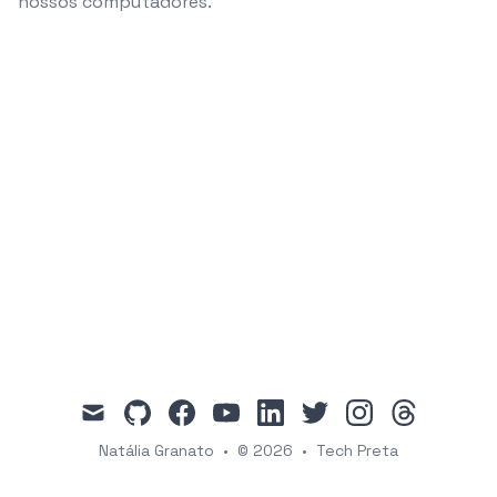
nossos computadores.
mail
github
facebook
youtube
linkedin
twitter
instagram
threads
Natália Granato
•
© 2026
•
Tech Preta