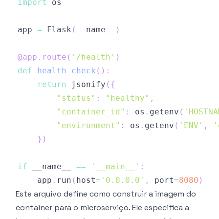
import
app 
=
 Flask
(
__name__
)
@app
.
route
(
'/health'
)
def
health_check
(
)
:
return
 jsonify
(
{
"status"
:
"healthy"
,
"container_id"
:
 os
.
getenv
(
'HOSTNA
"environment"
:
 os
.
getenv
(
'ENV'
,
'
}
)
if
 __name__ 
==
'__main__'
:
    app
.
run
(
host
=
'0.0.0.0'
,
 port
=
8080
)
Este arquivo define como construir a imagem do
container para o microserviço. Ele especifica a